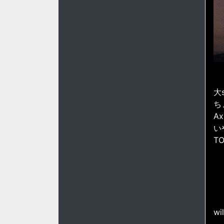
大
ち
A
い
T
wil