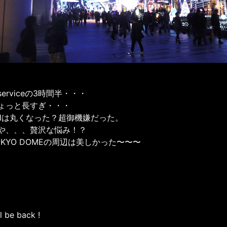
serviceの3時間半・・・
ょっと長すぎ・・・
xlは丸くなった？超御機嫌だった。
や、、、贅沢な悩み！？
OKYO DOMEの周辺は美しかった〜〜〜
l be back !