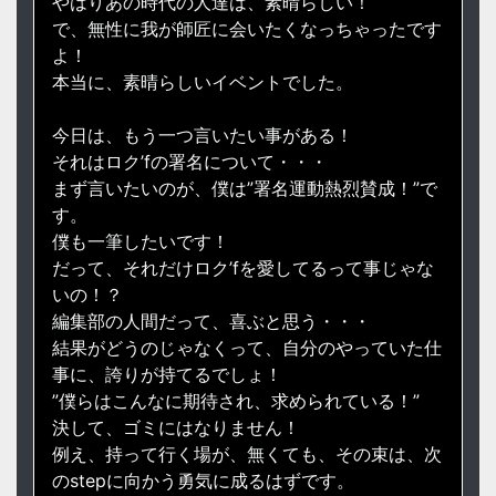
やはりあの時代の人達は、素晴らしい！
で、無性に我が師匠に会いたくなっちゃったです
よ！
本当に、素晴らしいイベントでした。
今日は、もう一つ言いたい事がある！
それはロク’fの署名について・・・
まず言いたいのが、僕は”署名運動熱烈賛成！”で
す。
僕も一筆したいです！
だって、それだけロク’fを愛してるって事じゃな
いの！？
編集部の人間だって、喜ぶと思う・・・
結果がどうのじゃなくって、自分のやっていた仕
事に、誇りが持てるでしょ！
”僕らはこんなに期待され、求められている！”
決して、ゴミにはなりません！
例え、持って行く場が、無くても、その束は、次
のstepに向かう勇気に成るはずです。