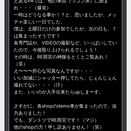
とあるPAでは、他の軍団（ワゴン系）に囲ま
れ・・・（爆笑）
一時はどうなる事か！？と、思いましたが、メッ
チャ楽しい一日でした。
僕は、土曜日だけの参加でしたが、次の日も、７
は集まったそうです！
各専門誌や、VIDEOの撮影など、いっぱいしてい
たので、今後取り上げられるでしょう！
その時は、RE雨宮の神髄をとくとご覧あれ！
（笑）
え〜〜〜肝心な写真なんですが・・・
いい加減にシャッター押してたら、じぇんじぇん
撮れてない・・・（汗）
また、いいのが入手出来たらupしまーす。
さすがに、各shopのdemo車が集まったので、迫
力ありました！
でも、ダントツでRE雨宮です！（マジ）
他のshopの方！申し訳ありません！（笑）