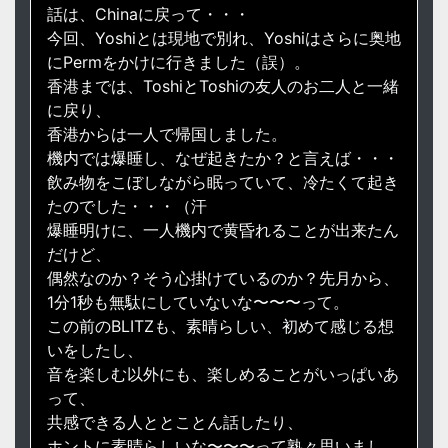
話は、Chinaに戻って・・・
今回、Yoshiとは現地で別れ、Yoshiはさらに奥地
にPermをかけに行きました（誤）。
香港までは、ToshiとToshiの友人のお二人と一緒
に戻り、
香港からは一人で帰国しました。
機内では爆睡し、なぜ起きたか？と言えば・・・
飲み物をこぼしながら眠っていて、冷たくて起き
たのでした・・・（汗
爆睡明けに、一人機内で黄昏れることが出来たん
だけど、
偶然なのか？そう心掛けているのか？先月から、
1分1秒も無駄にしていないな〜〜〜って。
この前のBLITZも、素晴らしい、初めて感じる想
いをしたし、
音を楽しむ以外にも、楽しめることがいっぱいあ
って、
共感できる人ととことん話したり、
ホントに素晴らしいな〜〜〜って熟々思いまし