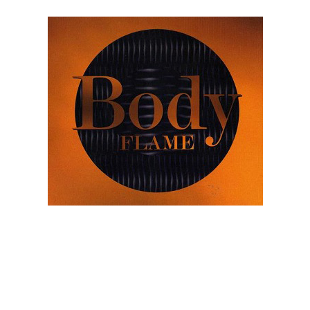
1994/04/21
「FLAME」 SRCL-2867