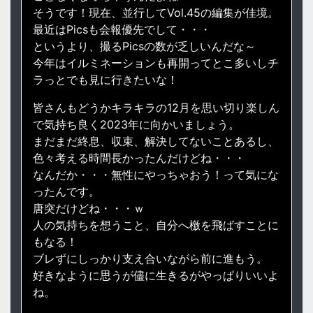
そうです！現在、並行してVol.45の編集が佳境。
最近はPicsも会報優先でして・・・
というより、撮るPicsの数が乏しいんだな～
今年はイルミネーションも再開ってとこ多いしチ
ラっとでも見に行きたいな！
皆さんもどうかキラキラの12月を思い切り楽しん
で気持ち良く2023年に向かいましょう。
まだまだ終息、収束、解決してないことあるし、
色々考える時間長かったんだけどね・・・
なんだか・・・無性にやっちゃおう！って気にな
ったんです。
唐突だけどね・・・ｗ
人の気持ちを想うこと、自分へ檄を飛ばすことに
もなる！
ブレずにしっかり支え合いながら前に進もう。
好きなように思うが儘に生きるがやっぱりいいよ
ね。