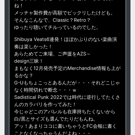
ね！
メッチャ製作費が高額でビックリしたけども。
そんなこんなで、Classic？Retro？
ゆったり聴いてチルっているのでした。
Shibuya Veats6連発！ほぼかぶりのない楽曲演
奏は楽しかった！
あらためてご来場、ご声援をAZS～
design三昧！
まもなく12月発売予定のMerchandise情報も上が
るかな？
G-Uもちょこっとあるんだが・・・それどこじゃ
なく時間切れで断念・・・ｗ
Sadistical Punk 2022では時代に逆行してたくさ
んのカラバリを作ってみた！
今じゃどこのアパレルも在庫持ちたくないから
白/黒とサイズも選んでたりだもんね。
アッ！あまりココに書いちゃうとFC会報に書く
ことなくなっちゃうんだよね・・・