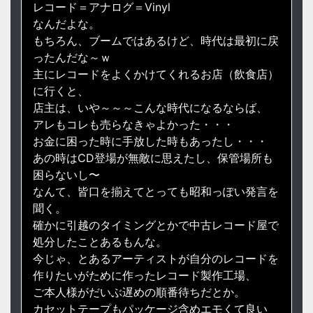
レコード＝アナログ＝Vinyl
なんだよな。
もちろん、ブームではあるけど、時代は最初に戻
ったんだな～ｗ
主にレコードをよくかけてくれるお店（飲食店）
に行くと、
店主は、いや～～～こんな時代になるならば、
アレもコレも売らなきゃよかった・・・
お金に困った時に手放した時もあったし・・・
あの時はCD登場が無敵に思えたし、保管場所も
困らないし〜
なんて、皆口を揃えてとっても昭和っぽい発言を
聞く。
確かに引越のタイミングとかで中古レコード屋で
処分したことあるもんな。
今じゃ、とあるアーティストが自分のレコードを
作りたいがために作ったレコード製作工場、
ご本人様がだいぶ遅めの順番待ちだとか。
カセットテープもパッケージ含めエモくて良い