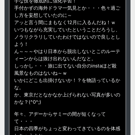
手な技を徹底的に強化学習！
手付かずの海外ドラマ一気見とか・・・色々過ご
し方を妄想していたのに～
アッと言う間にまもなく12月に入るんだね！ｗ
いつもながら充実していたということだろうし、
ノラリクラリしていたわけではないので良しとし
よう！
ん～～～やはり日本から脱出しないとこのルーテ
ィーンからは抜け出れないんだなと。
しっかし・・・旅に出てない自分のinstaほど殺
風景なものはないね～ｗ
いかにどこも出掛けないか！？を物語っているか
な。
か、東京だとなかなか上げられない写真が多いの
かな？(^0^;)
年々、アヂーからサミーの間が短くなって
て・・・
日本の四季がちょっと変わってきているのを体感