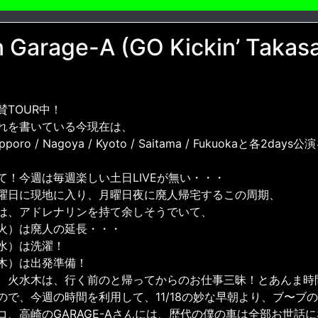
n Garage-A (GO Kickin’ Takasak
賛TOUR中！
れを書いている今現在は、
pporo / Nagoya / Kyoto / Saitama / Fukuokaと各2
て！今週は毎週楽しい土日LIVEが無い・・・
曜日に現地に入り、月曜日夜に廃人帰宅するこの周期、
は、アドレナリンを持て余しそうでいて、
火）は廃人の延長・・・
水）は洗濯！
木）は出発準備！
、火水木は、行く前のと帰ってからのお仕事三昧！とあんま時
ので、今週の時間を利用して、11/18の妙な早朝より、ブ〜ブ
コ、高崎のGARAGE-Aさんには、歴代の僕の車は全部お世話