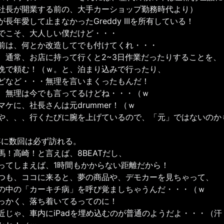
社長が開業する前の、大手カーショップ勤務時代より）
が長年愛して止まなかったGreddy IIIを所有している！
でこそ、大人しい僕だけど・・・
前は、何とか改造してでも付けてくれ・・・
、通常、お店に持って行くと2~3日作業だったりすることを、
晩で頼む！（ｗ。と、泊まり込みで行ったり、
どなど・・・無理を言いまくったもんだ！
、無理は今でも言ってるけどね・・・（ｗ
マケに、社長さんは元drummer！（ｗ
や、、、行くたびに腕を上げているので、「元」ではないのか
年に数回は必ず訪れる。
馬！高崎！と言えば、8BEATだし、
ってしまえば、1時間もかからない距離だから！
つも、ココに来ると、夢の商品や、デモカーを見ちゃって、
の中の「カーキチ病」を呼び覚ましちゃうんだ・・・（ｗ
っかく、落ち着いてるってのに！
近じゃ、車内にiPadを埋め込むのが普通のようだよ・・・（汗