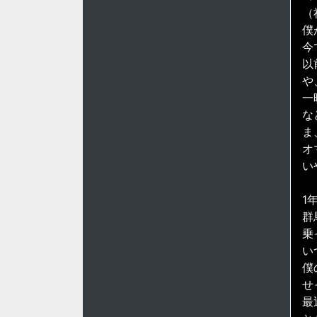
（
僕
今
以
や
一
な
ま
オ
い
1
群
乗
い
僕
せ
最