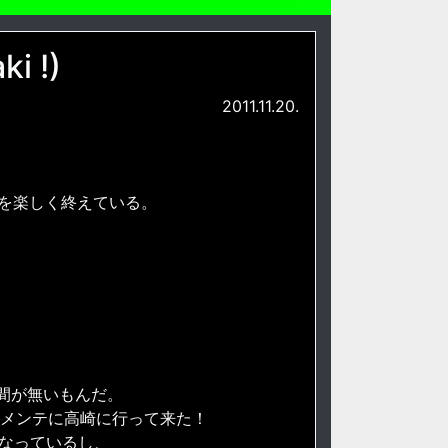
i !)
2011.11.20.
days公演を楽しく終えている。
間が無いもんだ。
のメンテに高崎に行って来た！
になっているし、