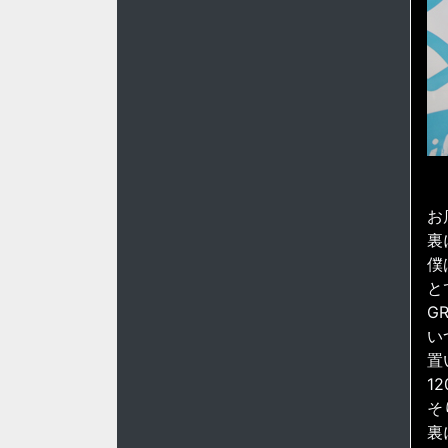
お
裏
僕
と
G
い
置
1
そ
裏に