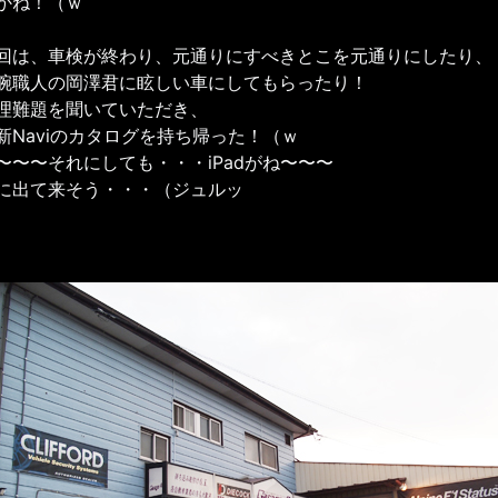
かね！（ｗ
回は、車検が終わり、元通りにすべきとこを元通りにしたり、
腕職人の岡澤君に眩しい車にしてもらったり！
理難題を聞いていただき、
新Naviのカタログを持ち帰った！（ｗ
〜〜〜それにしても・・・iPadがね〜〜〜
に出て来そう・・・（ジュルッ