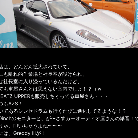
店は、どんどん拡大されていて、
にも離れ的作業場と社長室が設けられ、
は社長室に入り浸っているんだけど、
ても車屋さんとは思えない室内でしょ！？（ｗ
REATZ UPPERも販売しちゃってる車屋さん・・・
つもAZS！
いてあるシンセドラムも行くたびに進化してるような！？
20inchのモニターと、が〜さすカーオーディオ屋さんの爆音！
りゃ、叩いちゃうよね〜〜〜
は、Greddy IIIが！