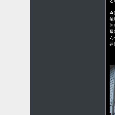
と
今
敏
無
最
ん
夢