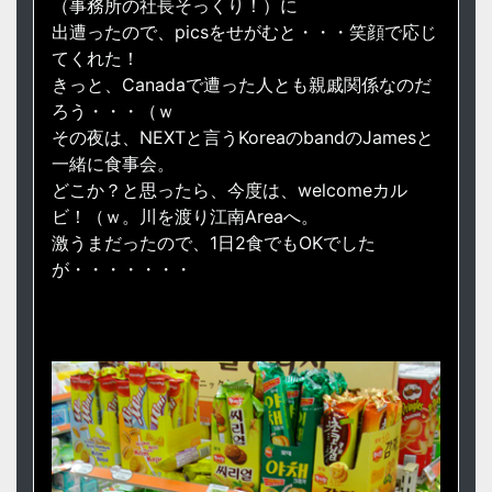
（事務所の社長そっくり！）に
出遭ったので、picsをせがむと・・・笑顔で応じ
てくれた！
きっと、Canadaで遭った人とも親戚関係なのだ
ろう・・・（ｗ
その夜は、NEXTと言うKoreaのbandのJamesと
一緒に食事会。
どこか？と思ったら、今度は、welcomeカル
ビ！（ｗ。川を渡り江南Areaへ。
激うまだったので、1日2食でもOKでした
が・・・・・・・