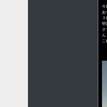
今
あ
３
明
さ
ん
こ