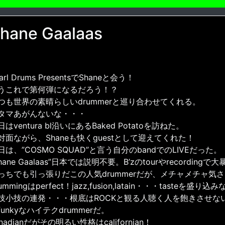
hane Gaalaas
arl Drums PresentsでShaneと会う！
うこれで第何弾になるだろう！？
つも世界の素晴らしいdrummerと巡り合わせてくれる。
タマあがんないな・・・
日はventura bl沿いにあるBaked Potatoを訪ねた。
対面ながら、Shaneも快くguestとして迎えてくれた！
日は、”COSMO SQUAD”と言う自分のbandでのLIVEだった。
Shane Gaalaas”日本では説明不要。B’zのtourやrecording
っちでも引っ張りだこの人気drummerだが、メチャメチャ気
ummingはperfect！jazz,fusion,latain・・・tasteを盛り込
技小技の連発・・・根底はROCKと観る人聴く人を飽きさせな
funkyなハイテクdrummerだ。
anadianだがその明るい性格はcalifornian！