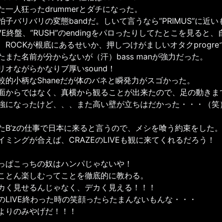
た一人狂ったdrummerとダチになった。
拍子バリバリの変態bandだ。しいて言うなら”PRIMUS”に近
IVE終盤、”RUSH”のendingをパロったりしてたとこを見ると
、ROCKが根底にあるせいか、押しつけがましいオタクprogr
たまた名前が分からないが（汗）bass manが強力だった。
リオながらかなりブ厚いsound！
較的小柄なShaneだが体のバネと瞬発力がスゴかった。
面からではなく、真横から観ることが出来たので、足の動きま
強になったけど、、、また高い壁が立ちはだかった・・・（笑
たB’zの仕事で日本に来ると言うので、メシを喰う約束をした
イミングが合えば、CRAZEのLIVEも観に来てくれるだろう！
っぱこっちの奴はハンパじゃないや！
ことん楽しむってことを徹底的に教わる。
カく見せるんじゃなく、デカく見える！！！
のLIVE終わった時の笑顔ったらたまんないもんな・・・
よりのみやげだ！！！