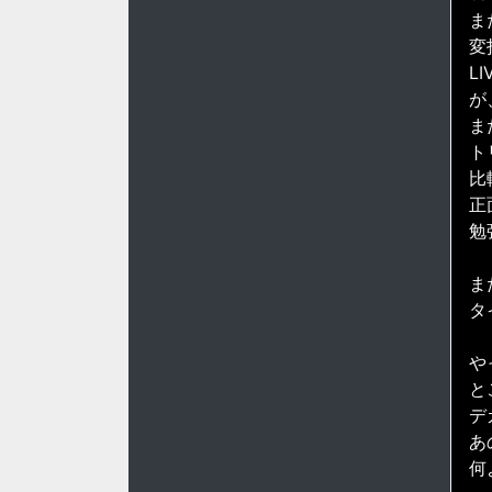
ま
変
L
が
ま
ト
比
正
勉
ま
タ
や
と
デ
あ
何