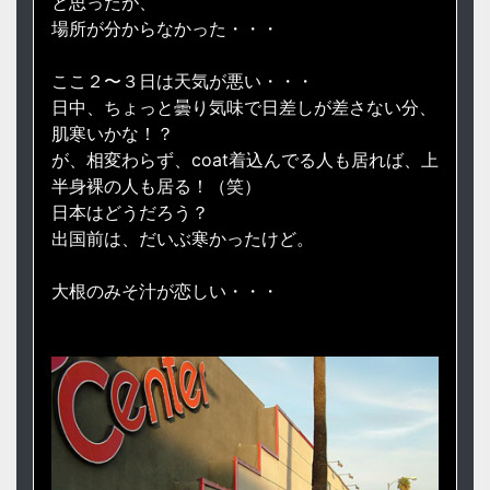
と思ったが、
場所が分からなかった・・・
ここ２〜３日は天気が悪い・・・
日中、ちょっと曇り気味で日差しが差さない分、
肌寒いかな！？
が、相変わらず、coat着込んでる人も居れば、上
半身裸の人も居る！（笑）
日本はどうだろう？
出国前は、だいぶ寒かったけど。
大根のみそ汁が恋しい・・・