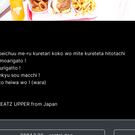
beichuu me-ru kuretari koko wo mite kureteta hitotachi
moarigato !
urigatto !
nkyu sou macchi !
 to heiwa wo ! (wara)
EATZ UPPER from Japan