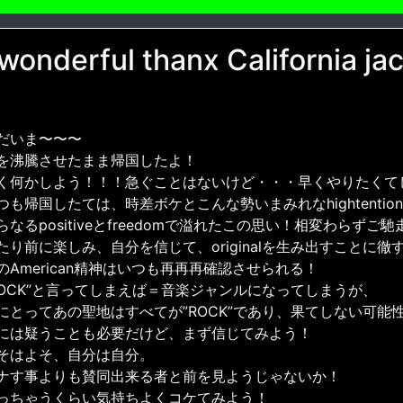
 wonderful thanx California ja
だいま〜〜〜
を沸騰させたまま帰国したよ！
く何かしよう！！！急ぐことはないけど・・・早くやりたくて
つも帰国したては、時差ボケとこんな勢いまみれなhightenti
らなるpositiveとfreedomで溢れたこの思い！相変わらずご
たり前に楽しみ、自分を信じて、originalを生み出すことに徹
のAmerican精神はいつも再再再確認させられる！
ROCK”と言ってしまえば＝音楽ジャンルになってしまうが、
にとってあの聖地はすべてが”ROCK”であり、果てしない可能性と
には疑うことも必要だけど、まず信じてみよう！
そはよそ、自分は自分。
ナす事よりも賛同出来る者と前を見ようじゃないか！
っちゃうくらい気持ちよくコケてみよう！