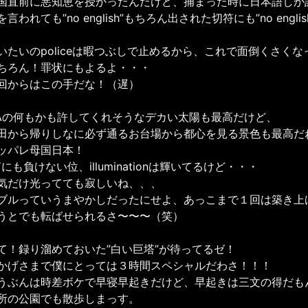
国直前に悪知恵を授かったんだけど、捕まった時に日本語しか話
を言われても”no english”もちろん出された切符にも”no eng
いたいのpoliceは暇つぶしで止めるから、これで面倒くさくな
ちろん！罪状にもよるよ・・・
回からはこの手だな！（遅）
.Aの何もかも許してくれそうなデカい太陽も最高だけど、
田から帰りしなに必ず通るお台場から都心を見る景色も最高だ
ッパレ母国日本！
Yにも負けない位、illuminationは輝いてるけど・・・
気だけ光ってても寂しいね、、、
ブルっていうまやかしだったにせよ、あっこまで１回は築き上
うとでも転ばせられるさ〜〜〜（笑）
て！録り溜めておいた”白い巨塔”が待ってるゼ！
かげさまで僕にとっては３時間スペシャルだわさ！！！
うぶんは時差ボケで早寝早起きだけど、早起きは三文の得だも
所の公園でも散歩しまっす。