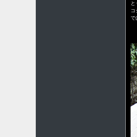
と
コ
で