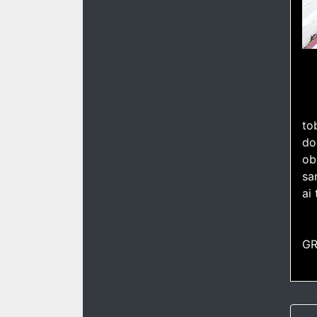
to
do
ob
sa
ai
GR