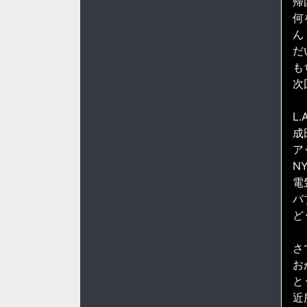
帰
何
ん
だ
も
次
L
成
ア
N
電
バ
ど
さ
お
と
近