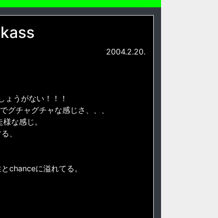
ckass
2004.2.20.
しょうがない！！！
onでグチャグチャな感じさ、、、
馳走様な感じ。
する、
chanceに溢れてる。