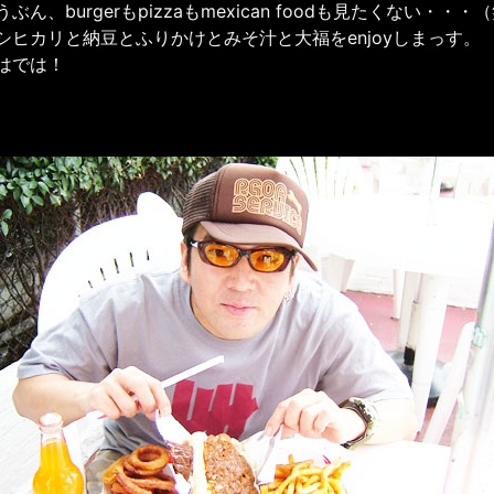
うぶん、burgerもpizzaもmexican foodも見たくない・・・
シヒカリと納豆とふりかけとみそ汁と大福をenjoyしまっす。
はでは！