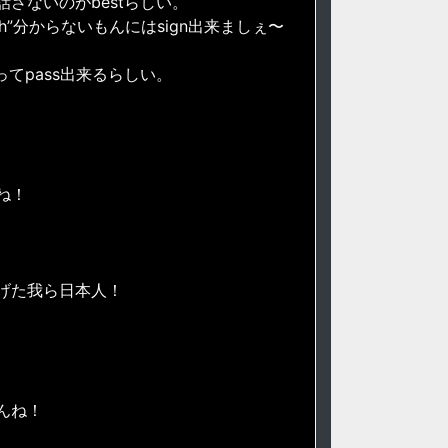
さないのがbestらしい。
lish”分からないもんにはsign出来ましぇ〜
ってpass出来るらしい。
ね！
げた我ら日本人！
んね！