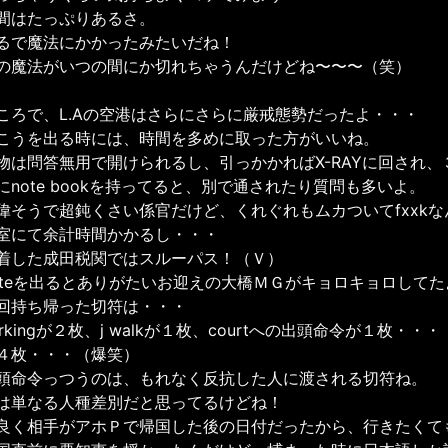
間はたっぷりあるさ。
るで魔法にかかったみたいだね！
の魔法がいつの間にか切れちゃうんだけどね〜〜〜（笑）
ころで、L.Aの空港はさらにさらに厳戒態勢だったよ・・・
こうを出る時には、時間を多めに取った方がいいね。
物は問答無用で開けられるし、引っかかればX-RAYに回され
にnote bookを持ってると、別で通されたり質問も多いよ。
偉そうで超鈍くさい係官だけど、くれぐれもムカついてfxxk
室にて余計時間かかるし・・・
着した成田税関ではスルーパス！（Ｖ）
ateを出るとありがたいお迎えの大橋ＭＧがキョロキョロしてた
回持ち帰った切符は・・・
arkingが２枚、j walkが１枚、courtへの出頭命令が１枚・・・
４枚・・・（爆笑）
頭命令っつうのは、もれなく反抗した人に渡される切符ね。
は単なる人種差別だと思ってるけどね！
良く相手がアホＰで帰国した後の日付だったから、行きたくて