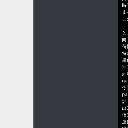
時
ま
こ
と
向
荷
特
超
別
到
g
今
p
計
出
僕
運