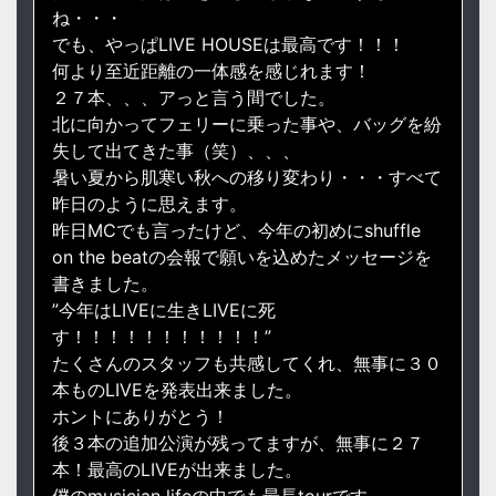
ね・・・
でも、やっぱLIVE HOUSEは最高です！！！
何より至近距離の一体感を感じれます！
２７本、、、アっと言う間でした。
北に向かってフェリーに乗った事や、バッグを紛
失して出てきた事（笑）、、、
暑い夏から肌寒い秋への移り変わり・・・すべて
昨日のように思えます。
昨日MCでも言ったけど、今年の初めにshuffle
on the beatの会報で願いを込めたメッセージを
書きました。
”今年はLIVEに生きLIVEに死
す！！！！！！！！！！！”
たくさんのスタッフも共感してくれ、無事に３０
本ものLIVEを発表出来ました。
ホントにありがとう！
後３本の追加公演が残ってますが、無事に２７
本！最高のLIVEが出来ました。