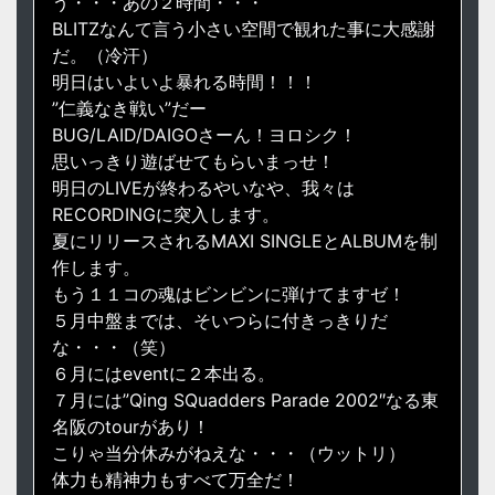
う・・・あの２時間・・・
BLITZなんて言う小さい空間で観れた事に大感謝
だ。（冷汗）
明日はいよいよ暴れる時間！！！
”仁義なき戦い”だー
BUG/LAID/DAIGOさーん！ヨロシク！
思いっきり遊ばせてもらいまっせ！
明日のLIVEが終わるやいなや、我々は
RECORDINGに突入します。
夏にリリースされるMAXI SINGLEとALBUMを制
作します。
もう１１コの魂はビンビンに弾けてますゼ！
５月中盤までは、そいつらに付きっきりだ
な・・・（笑）
６月にはeventに２本出る。
７月には”Qing SQuadders Parade 2002″なる東
名阪のtourがあり！
こりゃ当分休みがねえな・・・（ウットリ）
体力も精神力もすべて万全だ！