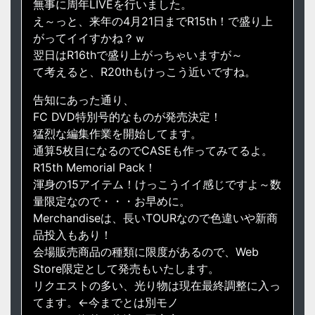
無事に周年LIVEを行いました。
え～っと、来年の4月21日までR15th！で盛り上
がってイイすかね？ｗ
翌日はR16thで盛り上がっちゃいますが～
て考えると、R20thもけっこう近いですね。
告知にあった通り、
FC DVD特別号的なものが発売決定！
猛烈な編集作業を開始してます。
通算5枚目になるのでCASEも作ってみてるよ。
R15th Memorial Pack！
渾身の15アイテム！けっこうイイ感じですよ～数
量限定なので・・・お早めに。
Merchandiseは、長いTOURなので色違いや新商
品投入もあり！
会場販売商品の種類に限度があるので、Web
Store限定として発売もいたします。
リクエストの多い、光り物は現在最終調整に入っ
てます。←今までとは別モノ