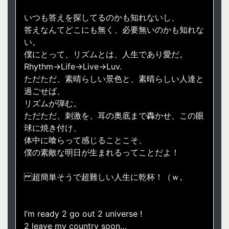
いつも答えを探してるのかも知れないし、
答えなんてどこにも無く、必要無いのかも知れな
い。
僕にとって、リズムとは、人生であり愛だ。
Rhythm→Life→Live→Luv.
ただただ、素晴らしい景色と、素晴らしい人達と
過ごせば、
リズムが弾む。
ただただ、刺激を、耳の奥底まで轟かせ、この眼
球に焼き付け、
体中に喰らって感じることこそ、
僕の素敵な明日が生まれるってことだよ！
超簡単そうで超難しい人生に乾杯！（ｗ。
I’m ready 2 go out 2 universe !
2 leave my country soon…