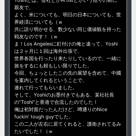
Yoshiとは、会社とかArtistとかいう括りの前に
親友で、
よく、米についても、明日の日本についても、世
界経済についても（ｗ
共に語り明かせる、数少ない同じ価値観を持った
戦友なのです！（ｗ
ま！Los Angelesに釘付けの俺と違って、Yoshi
は２ヶ月に１回は海外出張で、
世界各国を行ったり来たりしているので、一緒に
旅をするにも頼もしい限りでした。
今回、ちょっとしたこの先の展望を含めて、中國
を案内してくれるということで、
連れて行ってもらいました。
そして、Yoshiのお墨付きでもある、某社社長
の”Toshi”と香港で合流したのでした！
俺は初対面だったんだけど、噂通りのNice
fuckin’ tough guyでした。
この二人が左右に居てくれると、護衛されてるみ
たいでした！（ｗ