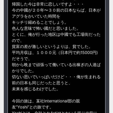
帰国した今は非常に恋しいですよ・・・
今の中國が２０年〜３０前の日本ならば、日本が
アグラをかいていた時間を
キッチリ縮めることでしょう。
色んな意味で怖い國だと思いました。
とくに、俺が行った地区は中國でも工場街だった
ので、
貧富の差が激しいというよりは、貧でした。
平均月収は、１０００元（日本円で約15000円)
だそうで、
朝から晩まで頑張って働いている出稼ぎの人達ば
かりでした。
切ない思いでいっぱいだけど・・・俺が生まれる
前の日本も同じだったと思うと、
未来を感じるわけでした。
今回の旅は、某社International部の親
友”Yoshi”との旅です。