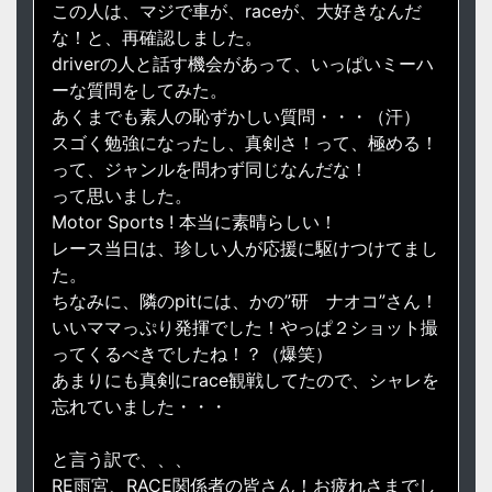
この人は、マジで車が、raceが、大好きなんだ
な！と、再確認しました。
driverの人と話す機会があって、いっぱいミーハ
ーな質問をしてみた。
あくまでも素人の恥ずかしい質問・・・（汗）
スゴく勉強になったし、真剣さ！って、極める！
って、ジャンルを問わず同じなんだな！
って思いました。
Motor Sports ! 本当に素晴らしい！
レース当日は、珍しい人が応援に駆けつけてまし
た。
ちなみに、隣のpitには、かの”研 ナオコ”さん！
いいママっぷり発揮でした！やっぱ２ショット撮
ってくるべきでしたね！？（爆笑）
あまりにも真剣にrace観戦してたので、シャレを
忘れていました・・・
と言う訳で、、、
RE雨宮、RACE関係者の皆さん！お疲れさまでし