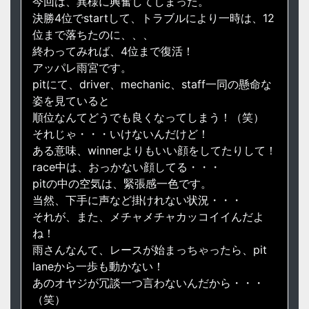
今回は、異様に興奮してしまった。
決勝4位でstartして、トラブルにより一時は、12
位まで落ちたのに、、、
終わってみれば、4位まで復活！
アッパレ雨宮です。
pitにて、driver、mechanic、staff一同の懸命な
姿を見ていると
順位なんてどうでも良くなってしまう！（笑）
それじゃ・・・いけないんだけど！
ある意味、winnerよりもいい顔をしてたりして！
race中は、おっかない顔してる・・・
pitの中の空気は、緊張感一色です。
当然、下手に声など掛けれない状況・・・
それが、また、メチャメチャカッコイイんだよ
ね！
雨さんなんて、レースが始まっちゃったら、pit
laneから一歩も動かない！
あのオヤジが冗談一つ言わないんだから・・・
（笑）